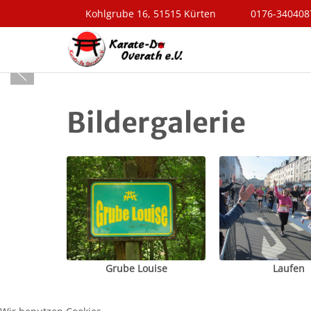
Kohlgrube 16, 51515 Kürten
0176-340408
Bildergalerie
Grube Louise
Laufen