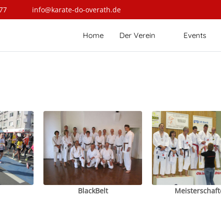
77
info@karate-do-overath.de
Home
Der Verein
Events
BlackBelt
Meisterschaft