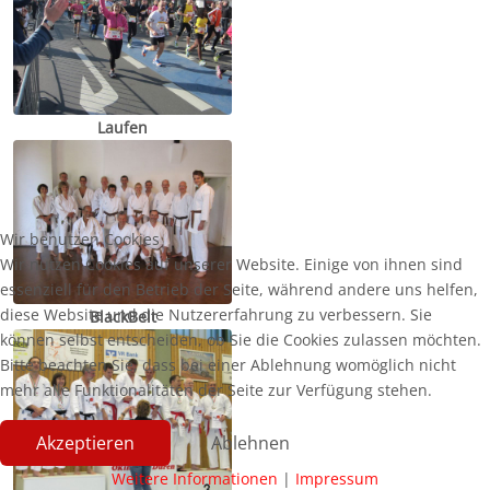
Laufen
Wir benutzen Cookies
Wir nutzen Cookies auf unserer Website. Einige von ihnen sind
essenziell für den Betrieb der Seite, während andere uns helfen,
diese Website und die Nutzererfahrung zu verbessern. Sie
BlackBelt
können selbst entscheiden, ob Sie die Cookies zulassen möchten.
Bitte beachten Sie, dass bei einer Ablehnung womöglich nicht
mehr alle Funktionalitäten der Seite zur Verfügung stehen.
Akzeptieren
Ablehnen
Weitere Informationen
|
Impressum