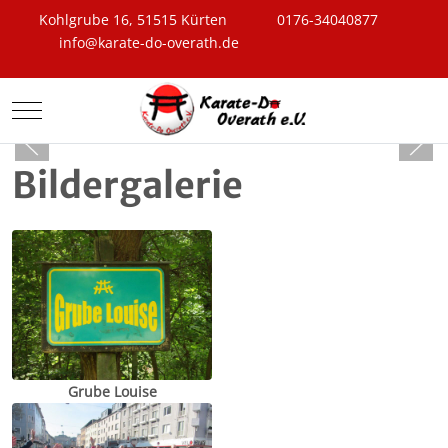
Kohlgrube 16, 51515 Kürten
0176-34040877
info@karate-do-overath.de
Mobile Menu Toggle
Bildergalerie
Grube Louise