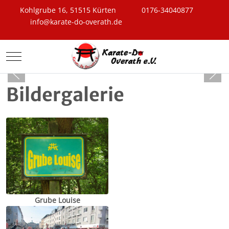
Kohlgrube 16, 51515 Kürten
0176-34040877
info@karate-do-overath.de
Mobile Menu Toggle
Bildergalerie
Grube Louise