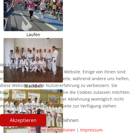
Laufen
Wir benutzen Cookies
Wir nutzen Cookies auf unserer Website. Einige von ihnen sind
essenziell für den Betrieb der Seite, während andere uns helfen,
diese Website und die Nutzererfahrung zu verbessern. Sie
BlackBelt
können selbst entscheiden, ob Sie die Cookies zulassen möchten.
Bitte beachten Sie, dass bei einer Ablehnung womöglich nicht
mehr alle Funktionalitäten der Seite zur Verfügung stehen.
Akzeptieren
Ablehnen
Weitere Informationen
|
Impressum