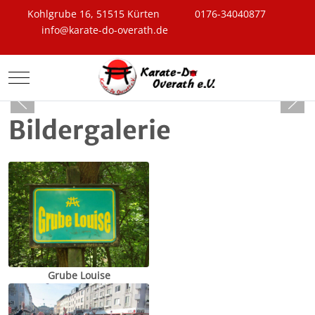
Kohlgrube 16, 51515 Kürten
0176-34040877
info@karate-do-overath.de
Mobile Menu Toggle
Bildergalerie
Grube Louise