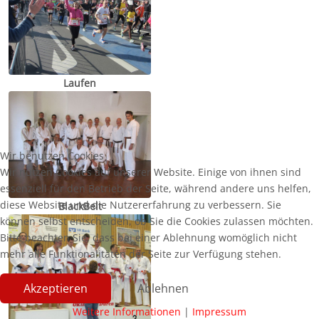
Laufen
Wir benutzen Cookies
Wir nutzen Cookies auf unserer Website. Einige von ihnen sind
essenziell für den Betrieb der Seite, während andere uns helfen,
diese Website und die Nutzererfahrung zu verbessern. Sie
BlackBelt
können selbst entscheiden, ob Sie die Cookies zulassen möchten.
Bitte beachten Sie, dass bei einer Ablehnung womöglich nicht
mehr alle Funktionalitäten der Seite zur Verfügung stehen.
Akzeptieren
Ablehnen
Weitere Informationen
|
Impressum