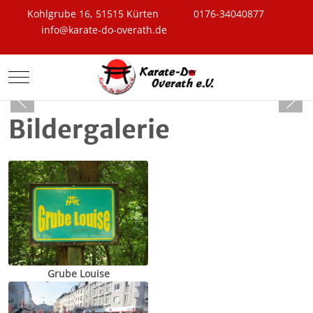
Kohlgrube 16, 51515 Kürten
0176-34040877
info@karate-do-overath.de
Mobile Menu Toggle
Bildergalerie
Grube Louise