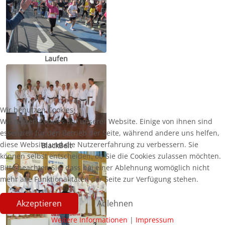
Laufen
Wir benutzen Cookies
Wir nutzen Cookies auf unserer Website. Einige von ihnen sind
essenziell für den Betrieb der Seite, während andere uns helfen,
diese Website und die Nutzererfahrung zu verbessern. Sie
BlackBelt
können selbst entscheiden, ob Sie die Cookies zulassen möchten.
Bitte beachten Sie, dass bei einer Ablehnung womöglich nicht
mehr alle Funktionalitäten der Seite zur Verfügung stehen.
Akzeptieren
Ablehnen
Weitere Informationen
|
Impressum