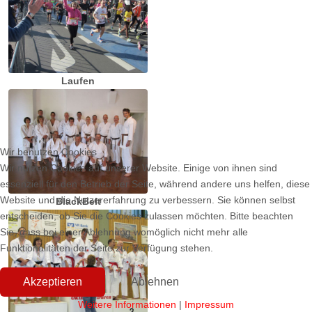
Laufen
Wir benutzen Cookies
Wir nutzen Cookies auf unserer Website. Einige von ihnen sind
essenziell für den Betrieb der Seite, während andere uns helfen, diese
Website und die Nutzererfahrung zu verbessern. Sie können selbst
BlackBelt
entscheiden, ob Sie die Cookies zulassen möchten. Bitte beachten
Sie, dass bei einer Ablehnung womöglich nicht mehr alle
Funktionalitäten der Seite zur Verfügung stehen.
Akzeptieren
Ablehnen
Weitere Informationen
|
Impressum