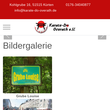
Kohlgrube 16, 51515 Kürten
0176-34040877
info@karate-do-overath.de
Mobile Menu Toggle
Bildergalerie
Grube Louise