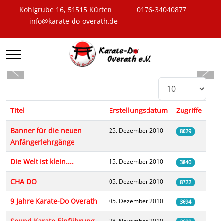
Kohlgrube 16, 51515 Kürten
0176-34040877
info@karate-do-overath.de
Mobile Menu Toggle
Anzeige #
Titel
Erstellungsdatum
Zugriffe
Beiträge
Banner für die neuen
25. Dezember 2010
8029
Anfängerlehrgänge
Die Welt ist klein....
15. Dezember 2010
3840
CHA DO
05. Dezember 2010
8722
9 Jahre Karate-Do Overath
05. Dezember 2010
3694
Sound Karate Einführung
28. November 2010