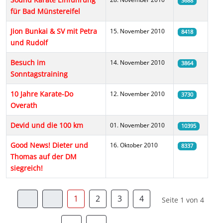
3688
für Bad Münstereifel
Jion Bunkai & SV mit Petra
15. November 2010
8418
und Rudolf
Besuch im
14. November 2010
3864
Sonntagstraining
10 Jahre Karate-Do
12. November 2010
3730
Overath
Devid und die 100 km
01. November 2010
10395
Good News! Dieter und
16. Oktober 2010
8337
Thomas auf der DM
siegreich!
1
2
3
4
Seite 1 von 4