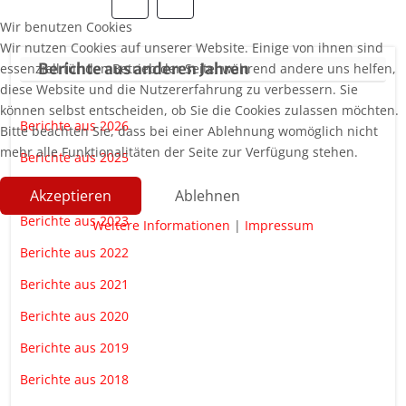
Wir benutzen Cookies
Wir nutzen Cookies auf unserer Website. Einige von ihnen sind
Berichte aus anderen Jahren
essenziell für den Betrieb der Seite, während andere uns helfen,
diese Website und die Nutzererfahrung zu verbessern. Sie
können selbst entscheiden, ob Sie die Cookies zulassen möchten.
Berichte aus 2026
Bitte beachten Sie, dass bei einer Ablehnung womöglich nicht
mehr alle Funktionalitäten der Seite zur Verfügung stehen.
Berichte aus 2025
Berichte aus 2024
Akzeptieren
Ablehnen
Berichte aus 2023
Weitere Informationen
|
Impressum
Berichte aus 2022
Berichte aus 2021
Berichte aus 2020
Berichte aus 2019
Berichte aus 2018