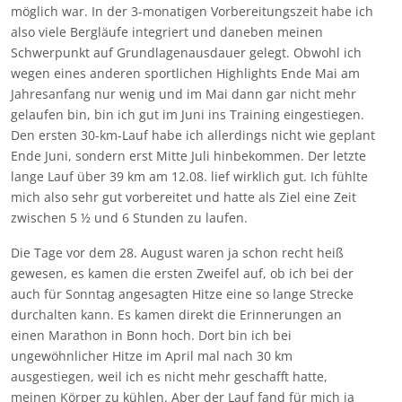
möglich war. In der 3-monatigen Vorbereitungszeit habe ich
also viele Bergläufe integriert und daneben meinen
Schwerpunkt auf Grundlagenausdauer gelegt. Obwohl ich
wegen eines anderen sportlichen Highlights Ende Mai am
Jahresanfang nur wenig und im Mai dann gar nicht mehr
gelaufen bin, bin ich gut im Juni ins Training eingestiegen.
Den ersten 30-km-Lauf habe ich allerdings nicht wie geplant
Ende Juni, sondern erst Mitte Juli hinbekommen. Der letzte
lange Lauf über 39 km am 12.08. lief wirklich gut. Ich fühlte
mich also sehr gut vorbereitet und hatte als Ziel eine Zeit
zwischen 5 ½ und 6 Stunden zu laufen.
Die Tage vor dem 28. August waren ja schon recht heiß
gewesen, es kamen die ersten Zweifel auf, ob ich bei der
auch für Sonntag angesagten Hitze eine so lange Strecke
durchalten kann. Es kamen direkt die Erinnerungen an
einen Marathon in Bonn hoch. Dort bin ich bei
ungewöhnlicher Hitze im April mal nach 30 km
ausgestiegen, weil ich es nicht mehr geschafft hatte,
meinen Körper zu kühlen. Aber der Lauf fand für mich ja