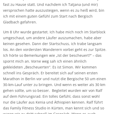
fast zu Hause statt. Und nachdem ich Tatjana (und mir)
versprochen hatte auszusteigen, wenn es zu heiß wird, bin
ich mit einem guten Gefühl zum Start nach Bergisch
Gladbach gefahren.
Um 8 Uhr wurde gestartet. Ich habe mich noch im Starblock
umgeschaut, um andere Läufer auszumachen, habe aber
keinen gesehen. Dann der Startschuss, ich trabe langsam
los. An den vordersten Wanderern vorbei geht es zur Spitze.
Ich hörte so Bemerkungen wie „Ist der bescheuert?“ – das
spornt mich an. Vorne weg sah ich einen ähnlich
gekleideten „Bescheuerten“. Es ist Simon. Wir kommen
schnell ins Gespräch. Er bereitet sich auf seinen ersten
Marathon in Berlin vor und nutzt die Bergische 50 um einen
30-km-Lauf unter zu bringen. Und wenn es weiter als 30 km
gehen sollte, um so besser. Begleitet wurden wir von Ralf
auf dem Führungsrad. Ein tolles Gefühl, dass sonst wohl
nur die Läufer aus Kenia und Äthiopien kennen. Ralf führt
das Family Fitness Studio in Kürten, man kennt sich und so
waren wir zu dritt schnell im Gespräch. Wenn es auch