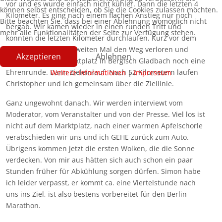
vor und es wurde einfach nicht kühler. Dann die letzten 4
können selbst entscheiden, ob Sie die Cookies zulassen möchten.
Kilometer. Es ging nach einem flachen Anstieg nur noch
Bitte beachten Sie, dass bei einer Ablehnung womöglich nicht
bergab. Wir kamen wieder in einen runden Tritt und
mehr alle Funktionalitäten der Seite zur Verfügung stehen.
konnten die letzten Kilometer durchlaufen. Kurz vor dem
Ziel haben wir zum zweiten Mal den Weg verloren und
Akzeptieren
Ablehnen
drehen auf dem Marktplatz in Bergisch Gladbach noch eine
Ehrenrunde. Dann Zieleinlauf. Nach 52 Kilometern laufen
Weitere Informationen
|
Impressum
Christopher und ich gemeinsam über die Ziellinie.
Ganz ungewohnt danach. Wir werden interviewt vom
Moderator, vom Veranstalter und von der Presse. Viel los ist
nicht auf dem Marktplatz, nach einer warmen Apfelschorle
verabschieden wir uns und ich GEHE zurück zum Auto.
Übrigens kommen jetzt die ersten Wolken, die die Sonne
verdecken. Von mir aus hätten sich auch schon ein paar
Stunden früher für Abkühlung sorgen dürfen. Simon habe
ich leider verpasst, er kommt ca. eine Viertelstunde nach
uns ins Ziel, ist also bestens vorbereitet für den Berlin
Marathon.