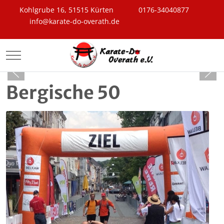
Kohlgrube 16, 51515 Kürten
0176-34040877
info@karate-do-overath.de
Mobile Menu Toggle
Bergische 50