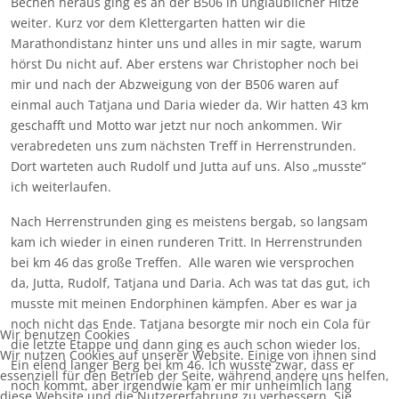
Bechen heraus ging es an der B506 in unglaublicher Hitze
weiter. Kurz vor dem Klettergarten hatten wir die
Marathondistanz hinter uns und alles in mir sagte, warum
hörst Du nicht auf. Aber erstens war Christopher noch bei
mir und nach der Abzweigung von der B506 waren auf
einmal auch Tatjana und Daria wieder da. Wir hatten 43 km
geschafft und Motto war jetzt nur noch ankommen. Wir
verabredeten uns zum nächsten Treff in Herrenstrunden.
Dort warteten auch Rudolf und Jutta auf uns. Also „musste“
ich weiterlaufen.
Nach Herrenstrunden ging es meistens bergab, so langsam
kam ich wieder in einen runderen Tritt. In Herrenstrunden
bei km 46 das große Treffen. Alle waren wie versprochen
da, Jutta, Rudolf, Tatjana und Daria. Ach was tat das gut, ich
musste mit meinen Endorphinen kämpfen. Aber es war ja
noch nicht das Ende. Tatjana besorgte mir noch ein Cola für
Wir benutzen Cookies
die letzte Etappe und dann ging es auch schon wieder los.
Wir nutzen Cookies auf unserer Website. Einige von ihnen sind
Ein elend langer Berg bei km 46. Ich wusste zwar, dass er
essenziell für den Betrieb der Seite, während andere uns helfen,
noch kommt, aber irgendwie kam er mir unheimlich lang
diese Website und die Nutzererfahrung zu verbessern. Sie