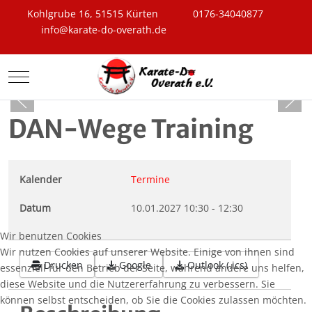
Kohlgrube 16, 51515 Kürten
0176-34040877
info@karate-do-overath.de
Mobile Menu Toggle
DAN-Wege Training
Kalender
Termine
Datum
10.01.2027
10:30
-
12:30
Wir benutzen Cookies
Wir nutzen Cookies auf unserer Website. Einige von ihnen sind
Drucken
Google
Outlook (.ics)
essenziell für den Betrieb der Seite, während andere uns helfen,
diese Website und die Nutzererfahrung zu verbessern. Sie
können selbst entscheiden, ob Sie die Cookies zulassen möchten.