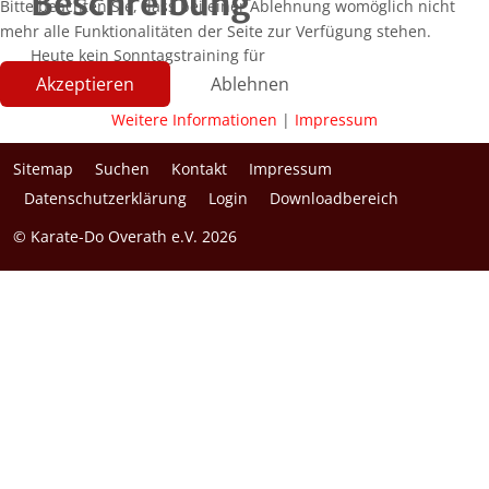
Beschreibung
Bitte beachten Sie, dass bei einer Ablehnung womöglich nicht
mehr alle Funktionalitäten der Seite zur Verfügung stehen.
Heute kein Sonntagstraining für
alle
Akzeptieren
Ablehnen
Weitere Informationen
|
Impressum
Sitemap
Suchen
Kontakt
Impressum
Datenschutzerklärung
Login
Downloadbereich
© Karate-Do Overath e.V. 2026