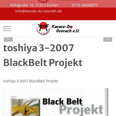
Kohlgrube 16, 51515 Kürten
0176-34040877
info@karate-do-overath.de
Mobile Menu Toggle
toshiya 3-2007
BlackBelt Projekt
toshiya 3-2007 BlackBelt Projekt