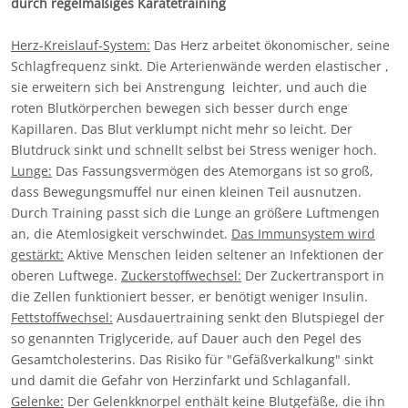
durch regelmäßiges Karatetraining
Herz-Kreislauf-System:
Das Herz arbeitet ökonomischer, seine
Schlagfrequenz sinkt. Die Arterienwände werden elastischer ,
sie erweitern sich bei Anstrengung leichter, und auch die
roten Blutkörperchen bewegen sich besser durch enge
Kapillaren. Das Blut verklumpt nicht mehr so leicht. Der
Blutdruck sinkt und schnellt selbst bei Stress weniger hoch.
Lunge:
Das Fassungsvermögen des Atemorgans ist so groß,
dass Bewegungsmuffel nur einen kleinen Teil ausnutzen.
Durch Training passt sich die Lunge an größere Luftmengen
an, die Atemlosigkeit verschwindet.
Das Immunsystem wird
gestärkt:
Aktive Menschen leiden seltener an Infektionen der
oberen Luftwege.
Zuckerstoffwechsel:
Der Zuckertransport in
die Zellen funktioniert besser, er benötigt weniger Insulin.
Fettstoffwechsel:
Ausdauertraining senkt den Blutspiegel der
so genannten Triglyceride, auf Dauer auch den Pegel des
Gesamtcholesterins. Das Risiko für "Gefäßverkalkung" sinkt
und damit die Gefahr von Herzinfarkt und Schlaganfall.
Gelenke:
Der Gelenkknorpel enthält keine Blutgefäße, die ihn