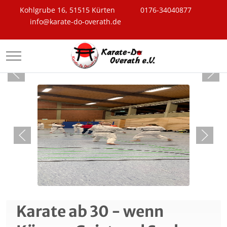
Kohlgrube 16, 51515 Kürten
0176-34040877
info@karate-do-overath.de
Mobile Menu Toggle
Neue Beiträge
Karate ab 30 - wenn